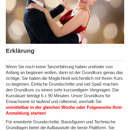
Über uns
Downloads
Veranstaltungskalender
Erklärung
Le Bal Club
Wenn Sie noch keine Tanzerfahrung haben und/oder von
Saloneries
Anfang an beginnen wollen, dann ist der Grundkurs genau das
richtige. Sie haben die Möglichkeit wöchentlich mit Ihrem Kurs
zu beginnen. Einfache Grundschritte und viel Spaß machen
den Grundkurs zu einem sehr kurzweiligem Vergnügen. Die
Kursdauer beträgt 6 x 90 Minuten. Unser Grundkurs für
Erwachsene ist laufend und rollierend, weshalb Sie
unmittelbar in der gleichen Woche oder Folgewoche Ihrer
Anmeldung starten!
Für erweiterte Grundschritte, Basisfiguren und Technische
Grundlagen bietet die Aufbaustufe die beste Plattform. Sie