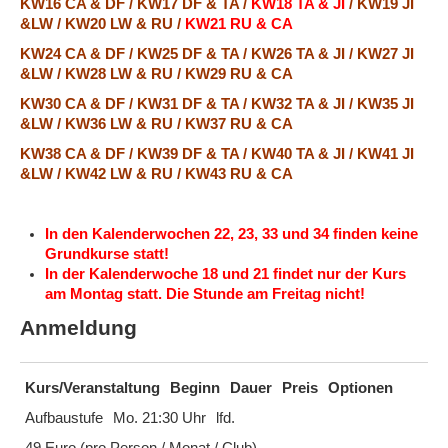
KW16 CA & DF / KW17 DF & TA /
KW18 TA & JI
/ KW19 JI
&LW / KW20 LW & RU /
KW21 RU & CA
KW24 CA & DF / KW25 DF & TA / KW26 TA & JI / KW27 JI
&LW /
KW28 LW & RU
/ KW29 RU & CA
KW30 CA & DF / KW31 DF & TA / KW32 TA & JI / KW35 JI
&LW / KW36 LW & RU / KW37 RU & CA
KW38 CA & DF / KW39 DF & TA / KW40 TA & JI / KW41 JI
&LW / KW42 LW & RU / KW43 RU & CA
In den Kalenderwochen 22, 23, 33 und 34 finden keine
Grundkurse statt!
In der Kalenderwoche 18 und 21 findet nur der Kurs
am Montag statt. Die Stunde am Freitag nicht!
Anmeldung
Kurs/Veranstaltung
Beginn
Dauer
Preis
Optionen
Aufbaustufe
Mo. 21:30 Uhr
lfd.